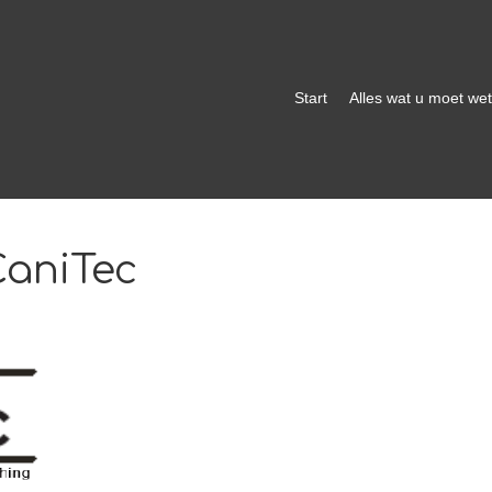
Start
Alles wat u moet we
CaniTec