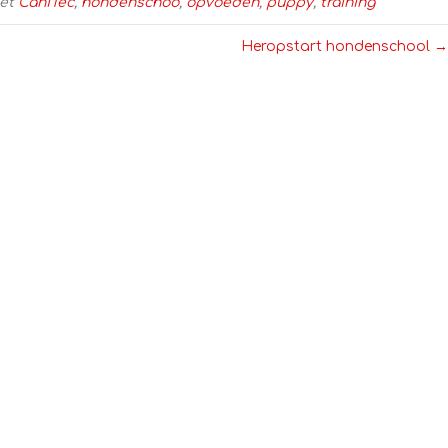
met
CaniTec
,
hondenschoo
,
opvoeden
,
puppy
,
training
Heropstart hondenschool →