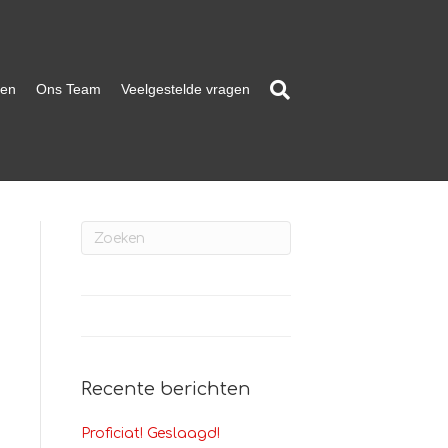
ten
Ons Team
Veelgestelde vragen
Recente berichten
Proficiat! Geslaagd!