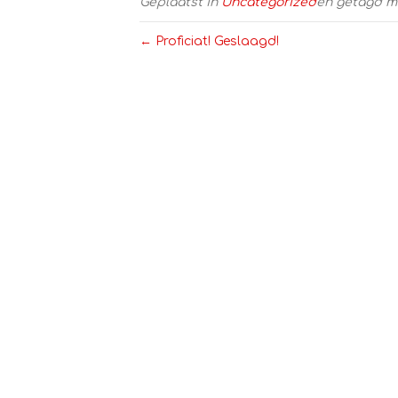
Geplaatst in
Uncategorized
en getagd 
← Proficiat! Geslaagd!