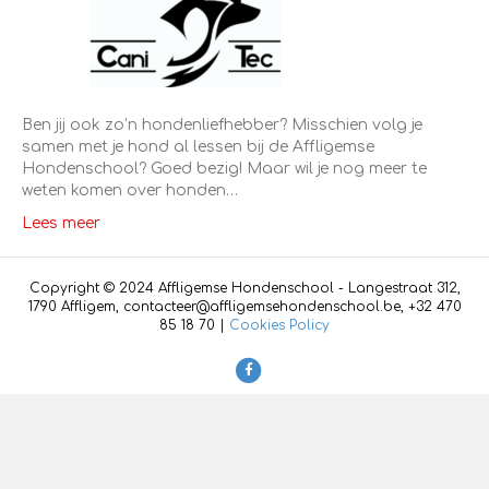
Ben jij ook zo’n hondenliefhebber? Misschien volg je
samen met je hond al lessen bij de Affligemse
Hondenschool? Goed bezig! Maar wil je nog meer te
weten komen over honden…
Lees meer
Copyright © 2024 Affligemse Hondenschool - Langestraat 312,
1790 Affligem, contacteer@affligemsehondenschool.be, +32 470
85 18 70 |
Cookies Policy
F
a
c
e
b