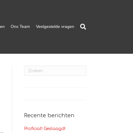
ten
Ons Team
Veelgestelde vragen
Recente berichten
Proficiat! Geslaagd!