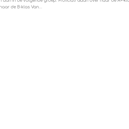
 aan in de volgende groep. Proficiat! Gaan over naar de A+-kl
naar de B-klas Van…