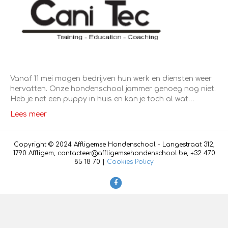
Vanaf 11 mei mogen bedrijven hun werk en diensten weer
hervatten. Onze hondenschool jammer genoeg nog niet.
Heb je net een puppy in huis en kan je toch al wat…
Lees meer
Copyright © 2024 Affligemse Hondenschool - Langestraat 312,
1790 Affligem, contacteer@affligemsehondenschool.be, +32 470
85 18 70 |
Cookies Policy
F
a
c
e