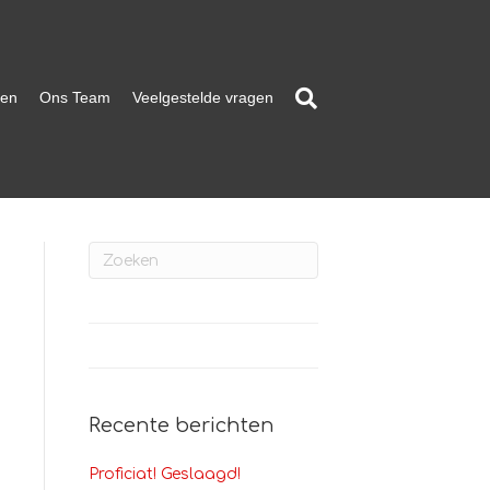
ten
Ons Team
Veelgestelde vragen
Recente berichten
Proficiat! Geslaagd!