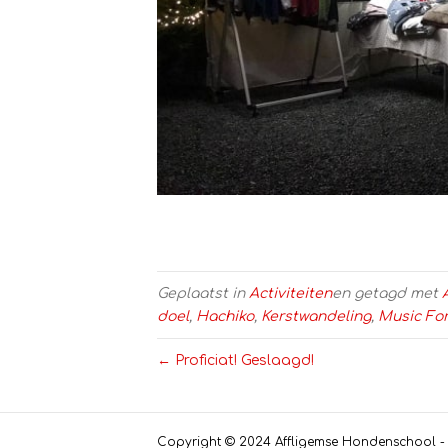
Geplaatst in
Activiteiten
en getagd met
doel
,
Hachiko
,
Kerstwandeling
,
Music For
← Proficiat! Geslaagd!
Copyright © 2024 Affligemse Hondenschool - L