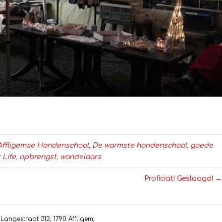
Affligemse Hondenschool
,
De warmste hondenschool
,
goede
 Life
,
opbrengst
,
wandelaars
Proficiat! Geslaagd! →
angestraat 312, 1790 Affligem,