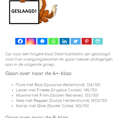
Op naar een hogere klas! Deze topteams zijn geslaagd
voor hun overgangsexamen en gaan nieuwe uitdagingen
aan in de volgende groep:
Gaan over naar de A+-klas:
Flore met
Rico
(Spaanse Waterhond): 134/150
Lieven met
Frieda
(Engelse Cocker): 145/150
Maxime met
Finn
(Golden Retriever): 135/150
Nele met
Pepper
(Duitse Herdershond): 147,5/150
Katrijn met
Qiro
(Border Collie): 143/150
Gaan over naar de B-klas: