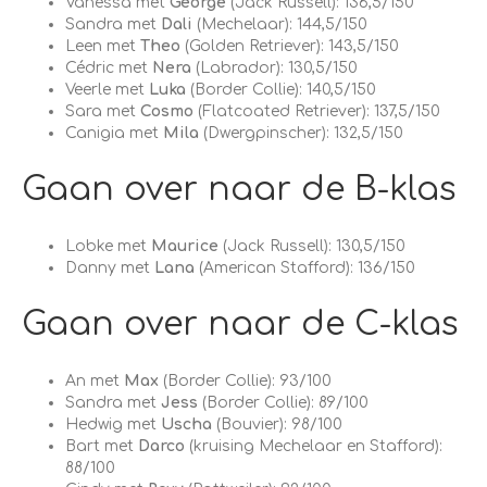
Vanessa met
George
(Jack Russell): 136,5/150
Sandra met
Dali
(Mechelaar): 144,5/150
Leen met
Theo
(Golden Retriever): 143,5/150
Cédric met
Nera
(Labrador): 130,5/150
Veerle met
Luka
(Border Collie): 140,5/150
Sara met
Cosmo
(Flatcoated Retriever): 137,5/150
Canigia met
Mila
(Dwergpinscher): 132,5/150
Gaan over naar de B-klas
Lobke met
Maurice
(Jack Russell): 130,5/150
Danny met
Lana
(American Stafford): 136/150
Gaan over naar de C-klas
An met
Max
(Border Collie): 93/100
Sandra met
Jess
(Border Collie): 89/100
Hedwig met
Uscha
(Bouvier): 98/100
Bart met
Darco
(kruising Mechelaar en Stafford):
88/100