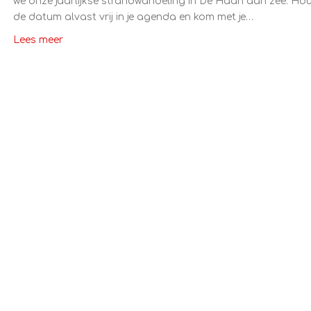
we onze jaarlijkse strandwandeling in De Haan aan zee. Ho
de datum alvast vrij in je agenda en kom met je…
Lees meer