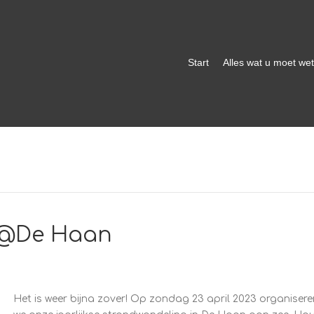
Start
Alles wat u moet we
 @De Haan
Het is weer bijna zover! Op zondag 23 april 2023 organisere