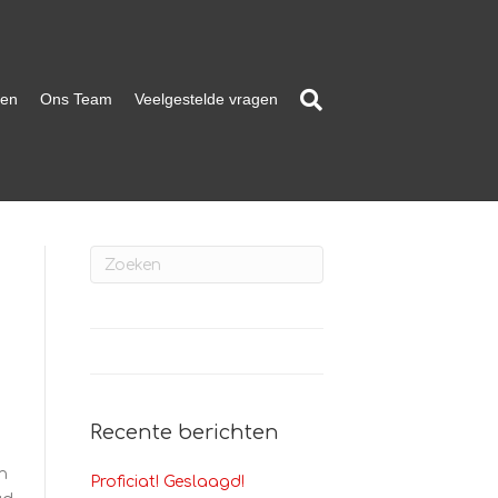
ten
Ons Team
Veelgestelde vragen
Recente berichten
n
Proficiat! Geslaagd!