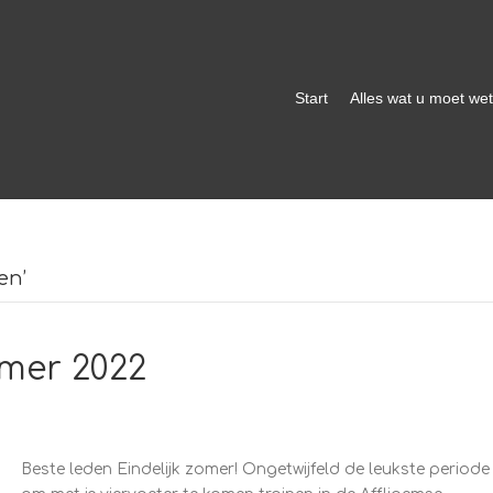
Start
Alles wat u moet we
en’
mer 2022
Beste leden Eindelijk zomer! Ongetwijfeld de leukste periode