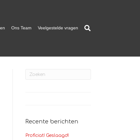
ten
Ons Team
Veelgestelde vragen
Recente berichten
Proficiat! Geslaagd!