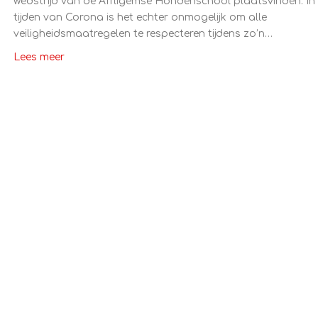
wedstrijd van de Affligemse Hondenschool plaatsvinden. In
tijden van Corona is het echter onmogelijk om alle
veiligheidsmaatregelen te respecteren tijdens zo’n…
Lees meer