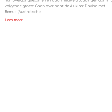
hun overgangsexamen en gaan nieuwe uitdagingen aan in 
volgende groep: Gaan over naar de A+-klas: Davina met
Remus (Australische…
Lees meer