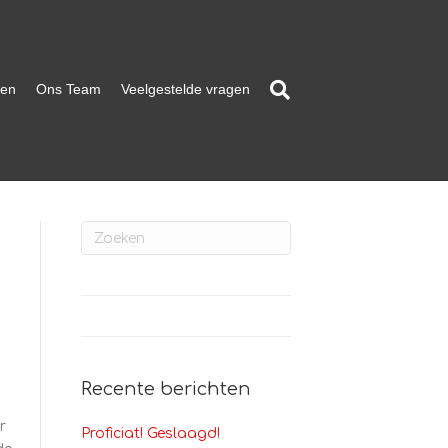
ten
Ons Team
Veelgestelde vragen
Recente berichten
r
Proficiat! Geslaagd!