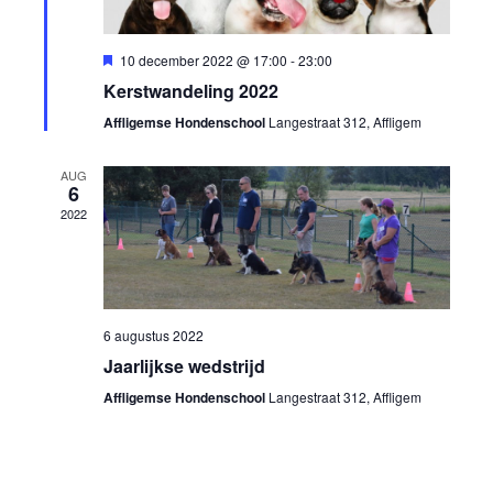
g
a
Z
U
10 december 2022 @ 17:00
-
23:00
v
i
o
Kerstwandeling 2022
t
e
g
Affligemse Hondenschool
Langestraat 312, Affligem
e
e
n
l
i
k
AUG
n
c
6
h
a
2022
t
e
v
n
i
e
g
6 augustus 2022
n
a
Jaarlijkse wedstrijd
t
Affligemse Hondenschool
Langestraat 312, Affligem
w
i
e
e